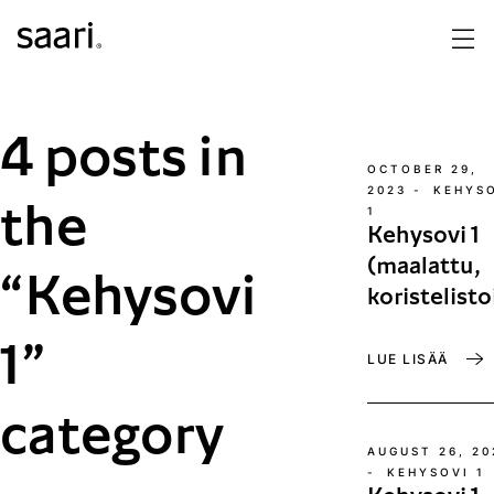
4 posts in
OCTOBER 29,
2023
-
KEHYS
the
1
Kehysovi 1
(maalattu,
“Kehysovi
koristelisto
1”
LUE LISÄÄ
category
AUGUST 26, 20
-
KEHYSOVI 1