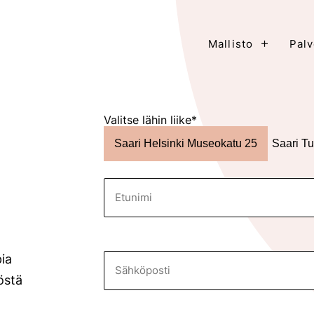
+
Mallisto
Palv
Valitse lähin liike*
Saari Helsinki Museokatu 25
Saari Tu
pia
östä