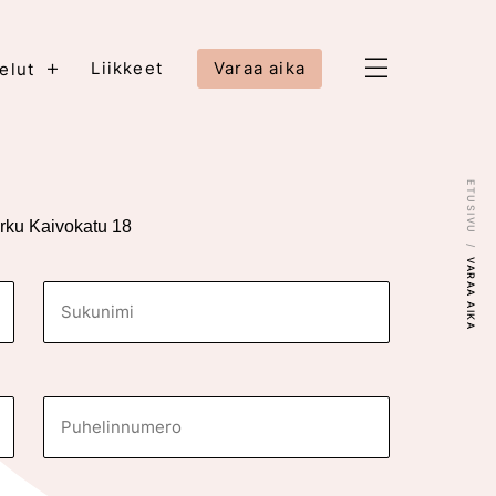
+
Liikkeet
Varaa aika
elut
ETUSIVU
rku Kaivokatu 18
VARAA AIKA