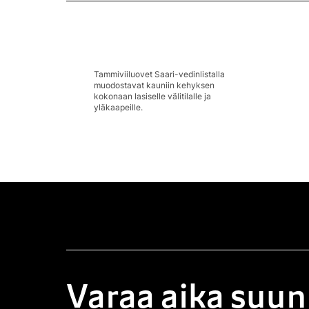
Tammiviiluovet Saari-vedinlistalla
muodostavat kauniin kehyksen
kokonaan lasiselle välitilalle ja
yläkaapeille.
Varaa aika suun