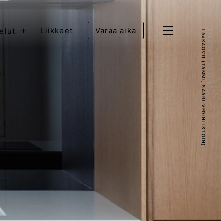
+
Liikkeet
Varaa aika
elut
LAAKAOVI1 (TAMMI, SAARI-VEDINLISTOIN)
ETUSIVU
KEITTIÖT