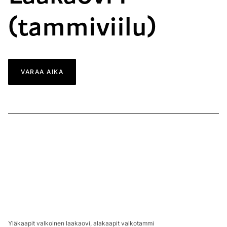
(tammiviilu)
VARAA AIKA
Yläkaapit valkoinen laakaovi, alakaapit valkotammi