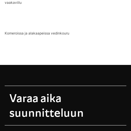
vaakaviilu
Komeroissa ja alakaapeissa vedinkouru
Varaa aika
suunnitteluun